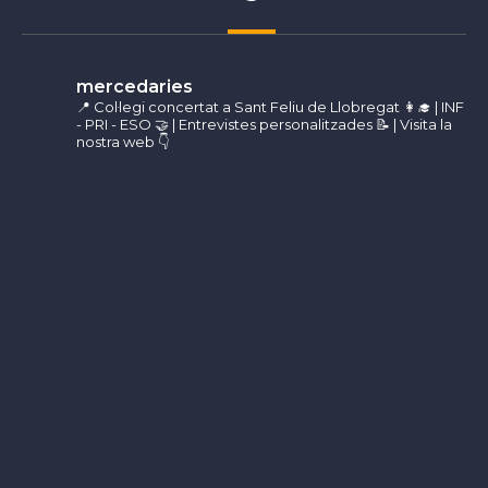
mercedaries
📍 Col·legi concertat a Sant Feliu de Llobregat
👩‍🎓 | INF
- PRI - ESO
🤝 | Entrevistes personalitzades
📝 | Visita la
nostra web 👇