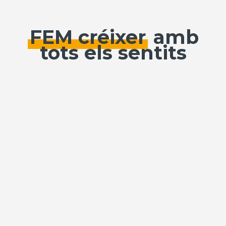
FEM créixer
amb
tots els sentits
Veiem cada alumne amb
admiració i confiança, i
l’acompanyem perquè floreixi i
desplegui tot el seu talent.