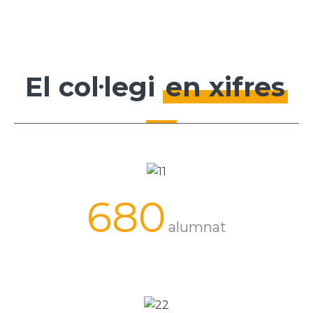
El col·legi
en xifres
680
alumnat