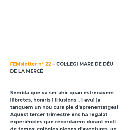
FEMsletter nº 22
– COL·LEGI MARE DE DÉU
DE LA MERCÈ
Sembla que va ser ahir quan estrenàvem
llibretes, horaris i il·lusions... i avui ja
tanquem un nou curs ple d'aprenentatges!
Aquest tercer trimestre ens ha regalat
experiències que recordarem durant molt
de temps: colònies plenes d'aventures, un