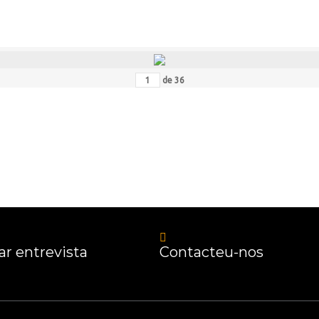
de
36
r entrevista
Contacteu-nos