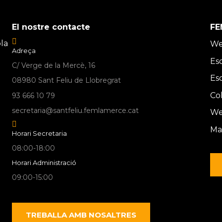
El nostre contacte
FE
la
We
Adreça
Es
C/ Verge de la Mercè, 16
Es
08980 Sant Feliu de Llobregrat
Co
93 666 10 79
secretaria@santfeliu.femlamerce.cat
We
Ma
Horari Secretaria
08:00-18:00
Horari Administració
09:00-15:00
TREBALLA AMB NOSALTRES