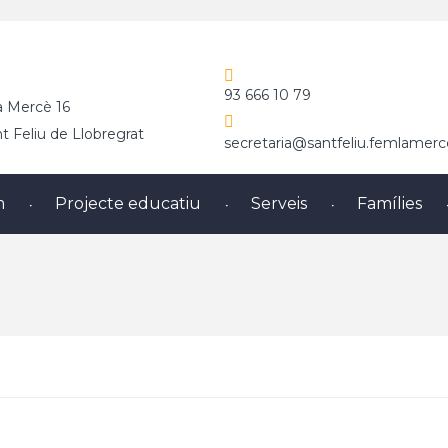
93 666 10 79
a Mercè 16
 Feliu de Llobregrat
secretaria@santfeliu.femlamerc
m
Projecte educatiu
Serveis
Famílies