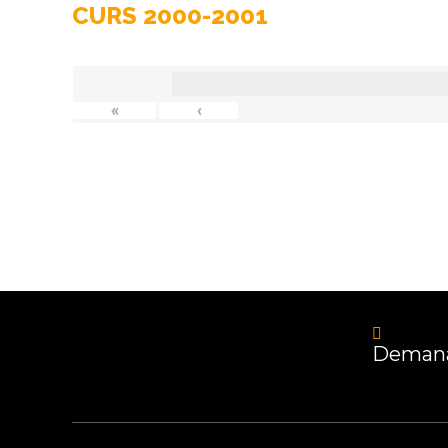
CURS 2000-2001
«
‹
Demana