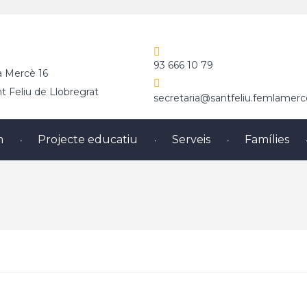
93 666 10 79
a Mercè 16
 Feliu de Llobregrat
secretaria@santfeliu.femlamerc
m
Projecte educatiu
Serveis
Famílies