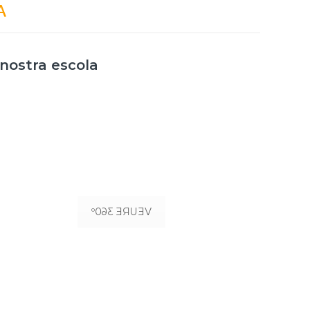
A
nostra escola
BIBLIOTECA
VEURE 360º