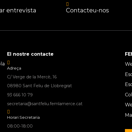
r entrevista
Contacteu-nos
El nostre contacte
FE
la
We
Adreça
Es
C/ Verge de la Mercè, 16
Es
08980 Sant Feliu de Llobregrat
Co
93 666 10 79
secretaria@santfeliu.femlamerce.cat
We
Ma
Horari Secretaria
08:00-18:00