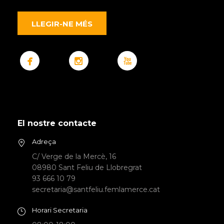
LLEGIR-NE MÉS
El nostre contacte
Adreça
C/ Verge de la Mercè, 16
08980 Sant Feliu de Llobregrat
93 666 10 79
secretaria@santfeliu.femlamerce.cat
Horari Secretaria