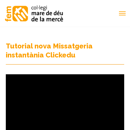
Tutorial nova Missatgeria
instantània Clickedu