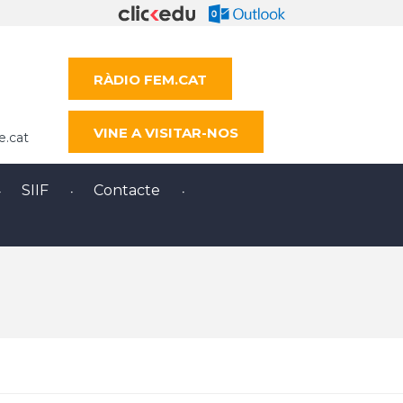
RÀDIO FEM.CAT
VINE A VISITAR-NOS
e.cat
SIIF
Contacte