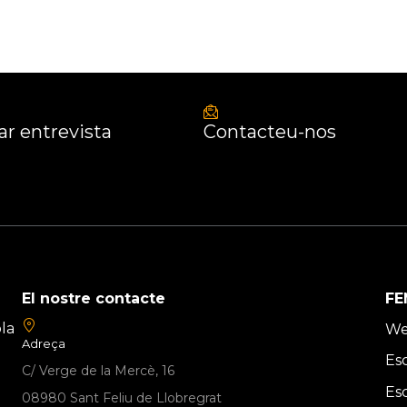
r entrevista
Contacteu-nos
El nostre contacte
FE
la
We
Adreça
Es
C/ Verge de la Mercè, 16
Es
08980 Sant Feliu de Llobregrat