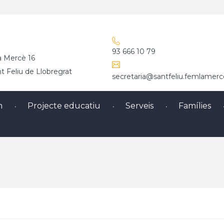
93 666 10 79
a Mercè 16
 Feliu de Llobregrat
secretaria@santfeliu.femlamerc
m
Projecte educatiu
Serveis
Famílies