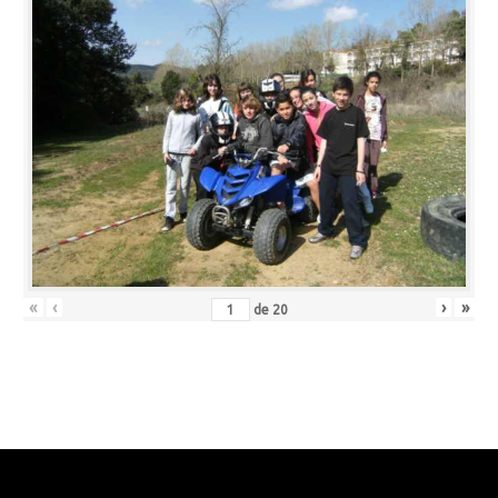
«
‹
›
»
de
20