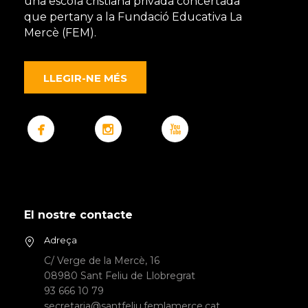
una escola cristiana privada concertada
que pertany a la Fundació Educativa La
Mercè (FEM).
LLEGIR-NE MÉS
El nostre contacte
Adreça
C/ Verge de la Mercè, 16
08980 Sant Feliu de Llobregrat
93 666 10 79
secretaria@santfeliu.femlamerce.cat