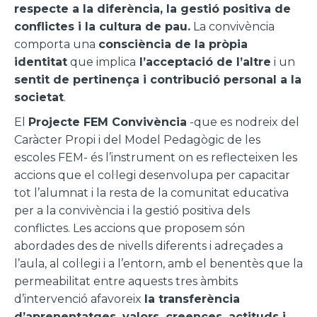
respecte a la diferència, la gestió positiva de
conflictes i la cultura de pau.
La convivència
comporta una
consciència de la pròpia
identitat
que implica
l’acceptació de l’altre
i un
sentit de pertinença i contribució personal a la
societat
.
El
Projecte FEM Convivència
-que es nodreix del
Caràcter Propi i del Model Pedagògic de les
escoles FEM- és l’instrument on es reflecteixen les
accions que el col·legi desenvolupa per capacitar
tot l’alumnat i la resta de la comunitat educativa
per a la convivència i la gestió positiva dels
conflictes. Les accions que proposem són
abordades des de nivells diferents i adreçades a
l’aula, al col·legi i a l’entorn, amb el benentès que la
permeabilitat entre aquests tres àmbits
d’intervenció afavoreix
la transferència
d’aprenentatges, valors, creences, actituds i