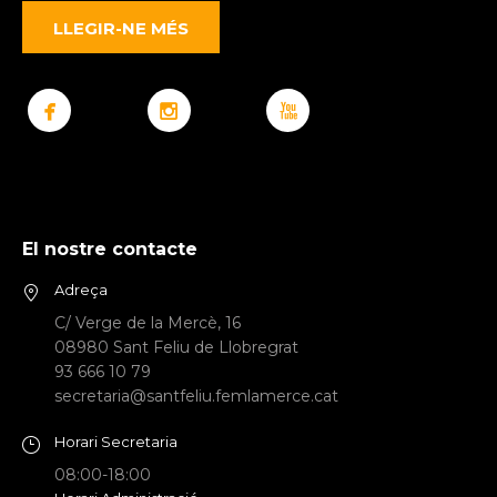
LLEGIR-NE MÉS
El nostre contacte
Adreça
C/ Verge de la Mercè, 16
08980 Sant Feliu de Llobregrat
93 666 10 79
secretaria@santfeliu.femlamerce.cat
Horari Secretaria
08:00-18:00