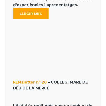
d’experiències i aprenentatges.
LLEGIR MÉS
FEMsletter nº 20
–
COL·LEGI MARE DE
DÉU DE LA MERCÈ
l
Nadal
és molt més que un conjunt de