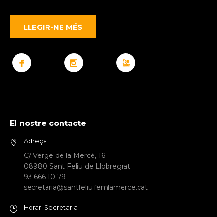
LLEGIR-NE MÉS
El nostre contacte
Adreça
C/ Verge de la Mercè, 16
08980 Sant Feliu de Llobregrat
93 666 10 79
secretaria@santfeliu.femlamerce.cat
Horari Secretaria