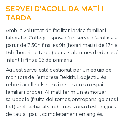
SERVEI D’ACOLLIDA MATÍ I
TARDA
Amb la voluntat de facilitar la vida familiar i
laboral el Col·legi disposa d’un servei d’acollida a
partir de 7’30h fins les 9h (horari matí) i de 17h a
18h (horari de tarda) per als alumnes d’educació
infantil i fins a 6è de primària.
Aquest servei està gestionat per un equip de
monitors de l’empresa Bekith. L’objectiu és
rebre i acollir els nens i nenes en un espai
familiar i proper. Al matí ferim un esmorzar
saludable (fruita del temps, entrepans, galetes i
llet) amb activitats lúdiques, zona d’estudi, jocs
de taula i pati… completament en anglès.