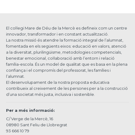
El col·legi Mare de Déu de la Mercè es defineix com un centre
innovador, transformador i en constant actualització.
La nostra missió és atendre la formació integral de l’alumnat,
fomentada en els següents eixos: educació en valors, atenció
a la diversitat, plurilingüisme, metodologies competencials,
benestar emocional, col·laboració amb l’entorn i relació
família-escola. És un model de qualitat que es basa en la plena
confiança i el compromís del professorat, les famílies i
l’alumnat.
El desenvolupament de la nostra proposta educativa
contribueix al creixement de les persones per a la construcció
d’una societat més justa, inclusiva i sostenible.
Per a més informació:
C/ Verge de la Mercè, 16
08980 Sant Feliu de Llobregrat
93 666 10 79