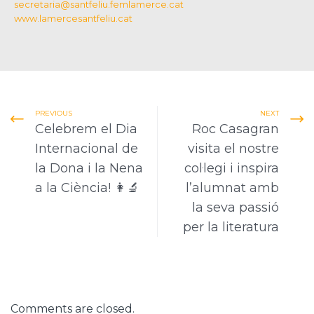
secretaria@santfeliu.femlamerce.cat
www.lamercesantfeliu.cat
PREVIOUS
NEXT
Celebrem el Dia
Roc Casagran
Internacional de
visita el nostre
la Dona i la Nena
col·legi i inspira
a la Ciència! 👩‍🔬
l’alumnat amb
la seva passió
per la literatura
Comments are closed.