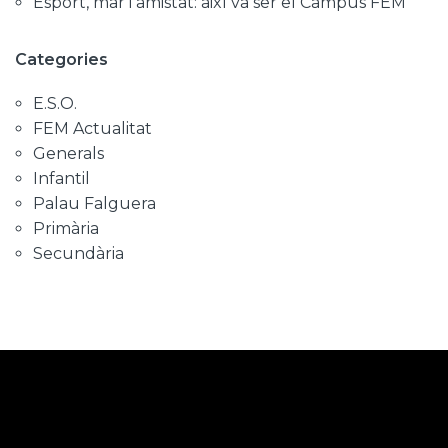
Esport, mar i amistat: així va ser el Campus FEM
Categories
E.S.O.
FEM Actualitat
Generals
Infantil
Palau Falguera
Primària
Secundària