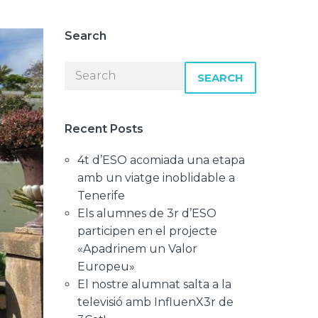
Search
SEARCH
Recent Posts
4t d’ESO acomiada una etapa
amb un viatge inoblidable a
Tenerife
Els alumnes de 3r d’ESO
participen en el projecte
«Apadrinem un Valor
Europeu»
El nostre alumnat salta a la
televisió amb InfluenX3r de