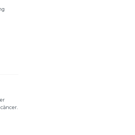
ng
per
 càncer.