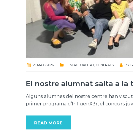
29 MAIG 2026
FEM ACTUALITAT
,
GENERALS
BY
L
El nostre alumnat salta a la 
Alguns alumnes del nostre centre han viscut 
primer programa d’InfluenX3r, el concurs juv
READ MORE