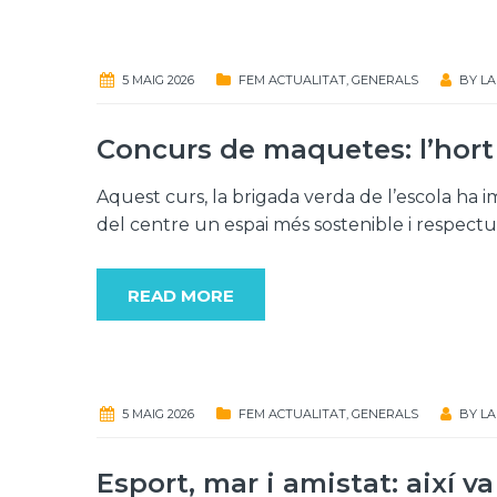
5 MAIG 2026
FEM ACTUALITAT
,
GENERALS
BY
LA
Concurs de maquetes: l’hort 
Aquest curs, la brigada verda de l’escola ha i
del centre un espai més sostenible i respect
READ MORE
5 MAIG 2026
FEM ACTUALITAT
,
GENERALS
BY
LA
Esport, mar i amistat: així 