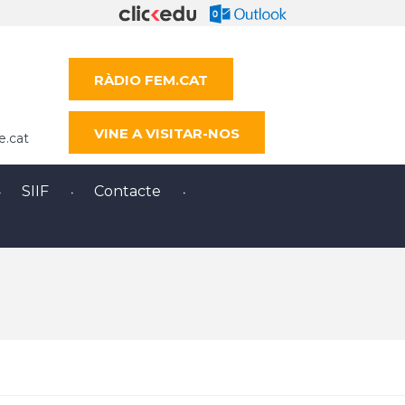
RÀDIO FEM.CAT
VINE A VISITAR-NOS
e.cat
SIIF
Contacte