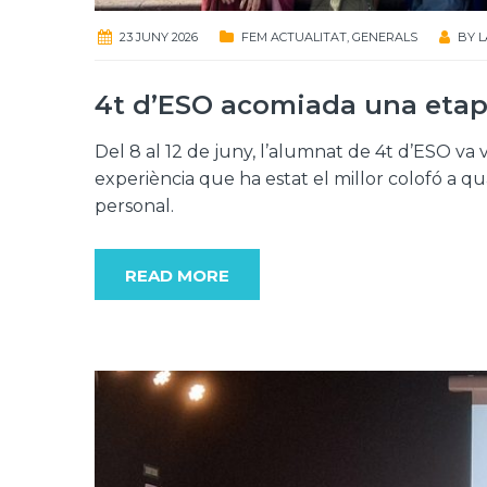
23 JUNY 2026
FEM ACTUALITAT
,
GENERALS
BY
L
4t d’ESO acomiada una etapa
Del 8 al 12 de juny, l’alumnat de 4t d’ESO va 
experiència que ha estat el millor colofó a q
personal.
READ MORE