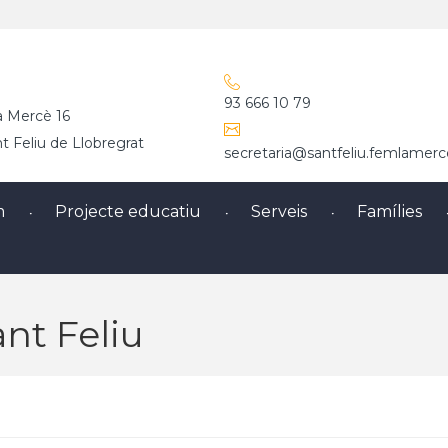
93 666 10 79
a Mercè 16
 Feliu de Llobregrat
secretaria@santfeliu.femlamerc
m
Projecte educatiu
Serveis
Famílies
nt Feliu