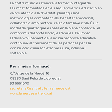
La nostra missió és atendre la formació integral de
l’alumnat, fomentada en els següents eixos: educació en
valors, atenció a la diversitat, plurilingüisme,
metodologies competencials, benestar emocional,
col·laboració amb l’entorn i relació família-escola. És un
model de qualitat que es basa en la plena confiança i el
compromís del professorat, les famílies i l’alumnat.
El desenvolupament de la nostra proposta educativa
contribueix al creixement de les persones per a la
construcció d’una societat més justa, inclusiva i
sostenible.
Per a més informació:
C/ Verge de la Mercè, 16
08980 Sant Feliu de Llobregrat
93 666 10 79
secretaria@santfeliu.femlamerce.cat
www.lamercesantfeliu.cat