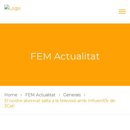
FEM Actualitat
Home
FEM Actualitat
Generals
El nostre alumnat salta a la televisió amb InfluenX3r de
3Cat!