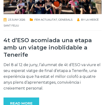
23 JUNY 2026
FEM ACTUALITAT
,
GENERALS
BY
LA MERCÈ
SANT FELIU
4t d’ESO acomiada una etapa
amb un viatge inoblidable a
Tenerife
Del 8 al 12 de juny, l’alumnat de 4t d’ESO va viure el
seu esperat viatge de final d’etapa a Tenerife, una
experiència que ha estat el millor colofó a quatre
anys plens d’aprenentatges, convivència i
creixement personal.
READ MORE