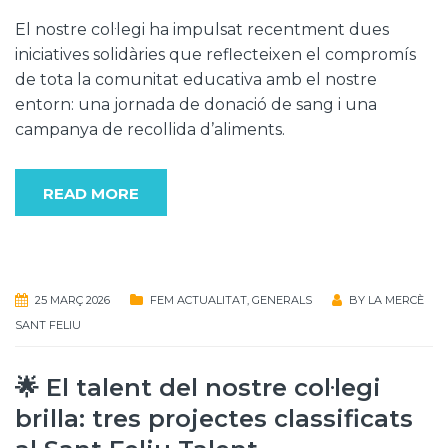
El nostre col·legi ha impulsat recentment dues
iniciatives solidàries que reflecteixen el compromís
de tota la comunitat educativa amb el nostre
entorn: una jornada de donació de sang i una
campanya de recollida d’aliments.
READ MORE
25 MARÇ 2026
FEM ACTUALITAT
,
GENERALS
BY
LA MERCÈ
SANT FELIU
🌟 El talent del nostre col·legi
brilla: tres projectes classificats