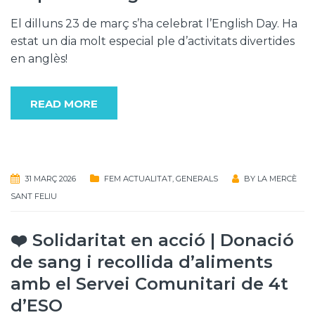
El dilluns 23 de març s’ha celebrat l’English Day. Ha
estat un dia molt especial ple d’activitats divertides
en anglès!
READ MORE
31 MARÇ 2026
FEM ACTUALITAT
,
GENERALS
BY
LA MERCÈ
SANT FELIU
❤️ Solidaritat en acció | Donació
de sang i recollida d’aliments
amb el Servei Comunitari de 4t
d’ESO