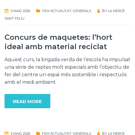
5 MAIG 2026
FEM ACTUALITAT
,
GENERALS
BY
LA MERCÈ
SANT FELIU
Concurs de maquetes: l’hort
ideal amb material reciclat
Aquest curs, la brigada verda de l’escola ha impulsat
una sèrie de reptes molt especials amb l’objectiu de
fer del centre un espai més sostenible i respectuós
amb el medi ambient.
READ MORE
5 MAIG 2026
FEM ACTUALITAT
,
GENERALS
BY
LA MERCÈ