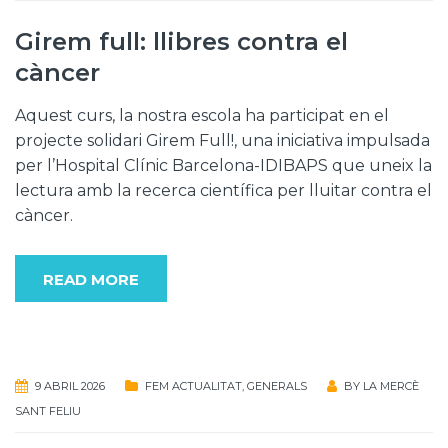
Girem full: llibres contra el
càncer
Aquest curs, la nostra escola ha participat en el
projecte solidari Girem Full!, una iniciativa impulsada
per l’Hospital Clínic Barcelona-IDIBAPS que uneix la
lectura amb la recerca científica per lluitar contra el
càncer.
READ MORE
9 ABRIL 2026
FEM ACTUALITAT
,
GENERALS
BY
LA MERCÈ
SANT FELIU