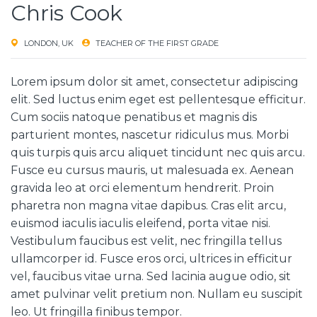
Chris Cook
LONDON, UK
TEACHER OF THE FIRST GRADE
Lorem ipsum dolor sit amet, consectetur adipiscing
elit. Sed luctus enim eget est pellentesque efficitur.
Cum sociis natoque penatibus et magnis dis
parturient montes, nascetur ridiculus mus. Morbi
quis turpis quis arcu aliquet tincidunt nec quis arcu.
Fusce eu cursus mauris, ut malesuada ex. Aenean
gravida leo at orci elementum hendrerit. Proin
pharetra non magna vitae dapibus. Cras elit arcu,
euismod iaculis iaculis eleifend, porta vitae nisi.
Vestibulum faucibus est velit, nec fringilla tellus
ullamcorper id. Fusce eros orci, ultrices in efficitur
vel, faucibus vitae urna. Sed lacinia augue odio, sit
amet pulvinar velit pretium non. Nullam eu suscipit
leo. Ut fringilla finibus tempor.