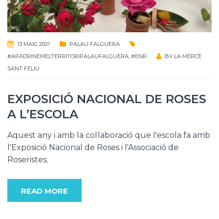
13 MAIG 2021
PALAU FALGUERA
#APADRINEMELTERRITORIPALAUFALGUERA
,
#ENR
BY
LA MERCÈ
SANT FELIU
EXPOSICIÓ NACIONAL DE ROSES
A L’ESCOLA
Aquest any i amb la col·laboració que l'escola fa amb
l'Exposició Nacional de Roses i l'Associació de
Roseristes;
READ MORE