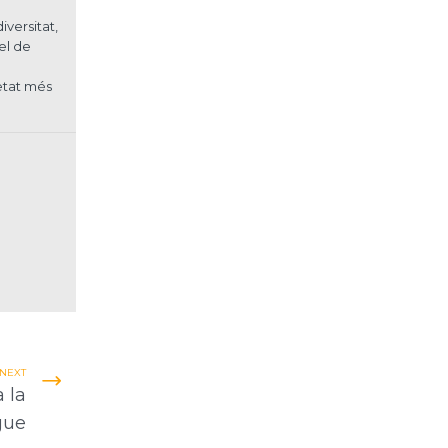
iversitat,
el de
etat més
NEXT
a la
gue