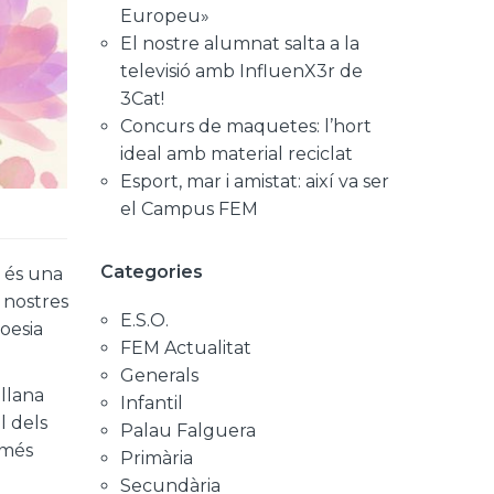
Europeu»
El nostre alumnat salta a la
televisió amb InfluenX3r de
3Cat!
Concurs de maquetes: l’hort
ideal amb material reciclat
Esport, mar i amistat: així va ser
el Campus FEM
Categories
a és una
 nostres
E.S.O.
poesia
FEM Actualitat
Generals
ellana
Infantil
l dels
Palau Falguera
 més
Primària
Secundària