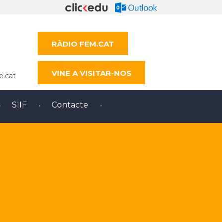
RÀDIO FEM.CAT
VINE A VISITAR-NOS
e.cat
SIIF
Contacte