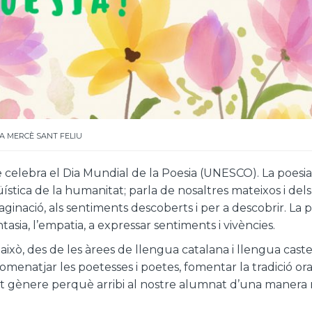
A MERCÈ SANT FELIU
se celebra el Dia Mundial de la Poesia (UNESCO). La poesi
ística de la humanitat; parla de nosaltres mateixos i dels
aginació, als sentiments descoberts i per a descobrir. La 
antasia, l’empatia, a expressar sentiments i vivències.
això, des de les àrees de llengua catalana i llengua cast
enatjar les poetesses i poetes, fomentar la tradició ora
est gènere perquè arribi al nostre alumnat d’una manera