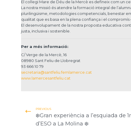
El col·legi Mare de Déu de la Mercè es defineix com un cen
La nostra missió és atendre la formació integral de l’alumn
plurilingüisme, metodologies competencials, benestar emoc
qualitat que es basa en la plena confiança i el compromís de
El desenvolupament de la nostra proposta educativa contr
justa, inclusiva i sostenible.
Per a més informació:
C/ Verge de la Mercè, 16
08980 Sant Feliu de Llobregrat
93 666 10 79
secretaria@santfeliu.femlamerce.cat
www.lamercesantfeliu.cat
PREVIOUS
❄️Gran experiència a l’esquiada de 1r
d’ESO a La Molina ❄️