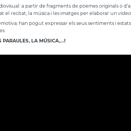
ovisual: a partir de fragments de poemes originals o d’a
 el recitat, la música i les imatges per elaborar un
vide
emotiva; han pogut expressar els seus sentiments i estats
es.
S PARAULES, LA MÚSICA,…!