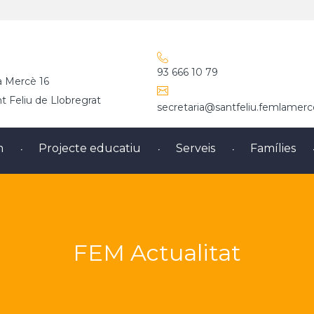
93 666 10 79
a Mercè 16
 Feliu de Llobregrat
secretaria@santfeliu.femlamerc
m
Projecte educatiu
Serveis
Famílies
FEM Actualitat