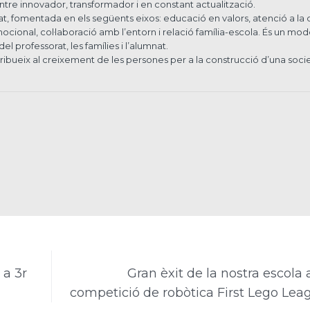
tre innovador, transformador i en constant actualització.
at, fomentada en els següents eixos: educació en valors, atenció a la d
ional, col·laboració amb l’entorn i relació família-escola. És un mod
l professorat, les famílies i l’alumnat.
ibueix al creixement de les persones per a la construcció d’una soci
 a 3r
Gran èxit de la nostra escola 
competició de robòtica First Lego Lea