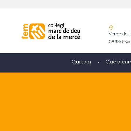
Verge de l
08980 Sant
Qui som
Què oferi