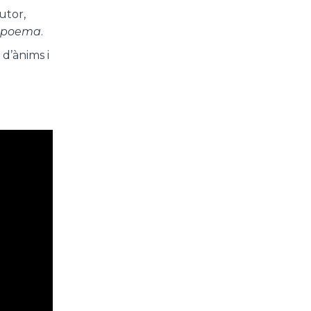
utor,
opoema
.
 d’ànims i