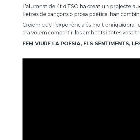
L’alumnat de 4t d’ESO ha creat un projecte audi
lletres de cançons o prosa poètica, han combinat
Creiem que l’experiència és molt enriquidora i 
ara volem compartir-los amb tots i totes vosaltr
FEM VIURE LA POESIA, ELS SENTIMENTS, LE