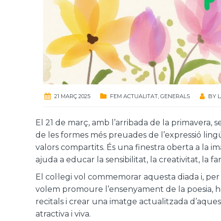
21 MARÇ 2025
FEM ACTUALITAT
,
GENERALS
BY
L
El 21 de març, amb l’arribada de la primavera, 
de les formes més preuades de l’expressió lingü
valors compartits. És una finestra oberta a la im
ajuda a educar la sensibilitat, la creativitat, la f
El col·legi vol commemorar aquesta diada i, per 
volem promoure l’ensenyament de la poesia, hom
recitals i crear una imatge actualitzada d’aqu
atractiva i viva.