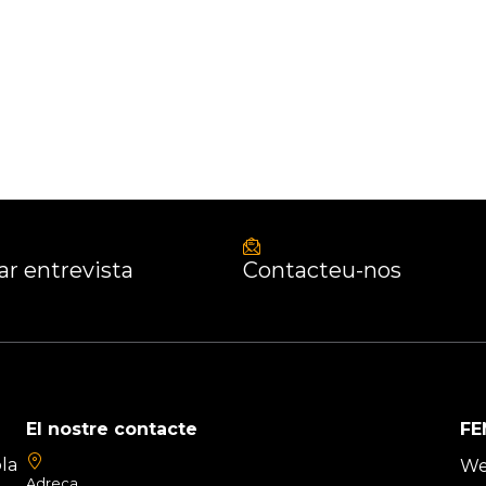
r entrevista
Contacteu-nos
El nostre contacte
FE
la
We
Adreça