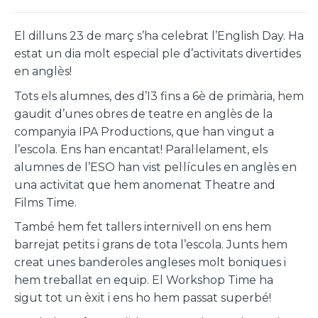
El dilluns 23 de març s’ha celebrat l’English Day. Ha
estat un dia molt especial ple d’activitats divertides
en anglès!
Tots els alumnes, des d’I3 fins a 6è de primària, hem
gaudit d’unes obres de teatre en anglès de la
companyia IPA Productions, que han vingut a
l’escola. Ens han encantat! Paral·lelament, els
alumnes de l’ESO han vist pel·lícules en anglès en
una activitat que hem anomenat Theatre and
Films Time.
També hem fet tallers internivell on ens hem
barrejat petits i grans de tota l’escola. Junts hem
creat unes banderoles angleses molt boniques i
hem treballat en equip. El Workshop Time ha
sigut tot un èxit i ens ho hem passat superbé!