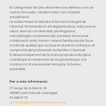
El col·legi Mare de Déu de la Mercè es defineix com un
centre innovador, transformador i en constant
actualització.
La nostra missió és atendre la formació integral de
l’alumnat, fomentada en els següents eixos: educació en
valors, atenció a la diversitat, plurilingüisme,
metodologies competencials, benestar emocional,
col·laboració amb l’entorn i relació família-escola. És un
model de qualitat que es basa en la plena confiança i el
compromís del professorat, les famílies i l’alumnat.
El desenvolupament de la nostra proposta educativa
contribueix al creixement de les persones per a la
construcció d’una societat més justa, inclusiva i
sostenible.
Per a més informació:
C/ Verge de la Mercè, 16
08980 Sant Feliu de Llobregrat
93 666 10 79
secretaria@santfeliu.femlamerce.cat