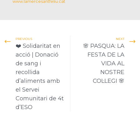
www.lamercesantfeliu.cat
PREVIOUS
NEXT
❤️ Solidaritat en
🌸 PASQUA: LA
acció | Donació
FESTA DE LA
de sang i
VIDA AL
recollida
NOSTRE
d’aliments amb
COL·LEGI 🌸
el Servei
Comunitari de 4t
d’ESO