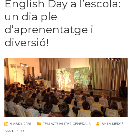
English Day a l’escola:
un dia ple
d’aprenentatge i
diversió!
9 ABRIL 2026
FEM ACTUALITAT
,
GENERALS
BY
LA MERCÈ
SANT FELIU