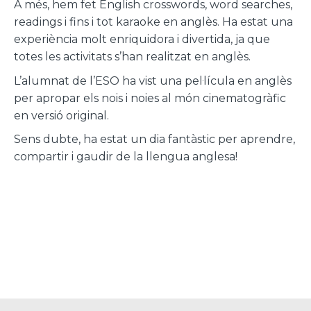
A més, hem fet English crosswords, word searches,
readings i fins i tot karaoke en anglès. Ha estat una
experiència molt enriquidora i divertida, ja que
totes les activitats s’han realitzat en anglès.
L’alumnat de l’ESO ha vist una pel·lícula en anglès
per apropar els nois i noies al món cinematogràfic
en versió original.
Sens dubte, ha estat un dia fantàstic per aprendre,
compartir i gaudir de la llengua anglesa!