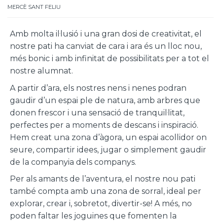
MERCÈ SANT FELIU
Amb molta il·lusió i una gran dosi de creativitat, el
nostre pati ha canviat de cara i ara és un lloc nou,
més bonic i amb infinitat de possibilitats per a tot el
nostre alumnat.
A partir d’ara, els nostres nens i nenes podran
gaudir d’un espai ple de natura, amb arbres que
donen frescor i una sensació de tranquil·litat,
perfectes per a moments de descans i inspiració.
Hem creat una zona d’àgora, un espai acollidor on
seure, compartir idees, jugar o simplement gaudir
de la companyia dels companys.
Per als amants de l’aventura, el nostre nou pati
també compta amb una zona de sorral, ideal per
explorar, crear i, sobretot, divertir-se! A més, no
poden faltar les joguines que fomenten la