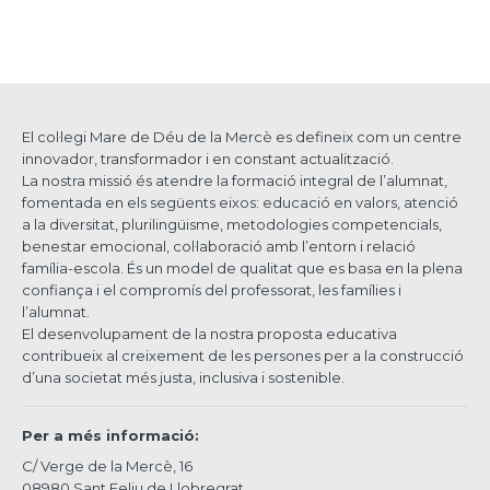
El col·legi Mare de Déu de la Mercè es defineix com un centre
innovador, transformador i en constant actualització.
La nostra missió és atendre la formació integral de l’alumnat,
fomentada en els següents eixos: educació en valors, atenció
a la diversitat, plurilingüisme, metodologies competencials,
benestar emocional, col·laboració amb l’entorn i relació
família-escola. És un model de qualitat que es basa en la plena
confiança i el compromís del professorat, les famílies i
l’alumnat.
El desenvolupament de la nostra proposta educativa
contribueix al creixement de les persones per a la construcció
d’una societat més justa, inclusiva i sostenible.
Per a més informació:
C/ Verge de la Mercè, 16
08980 Sant Feliu de Llobregrat