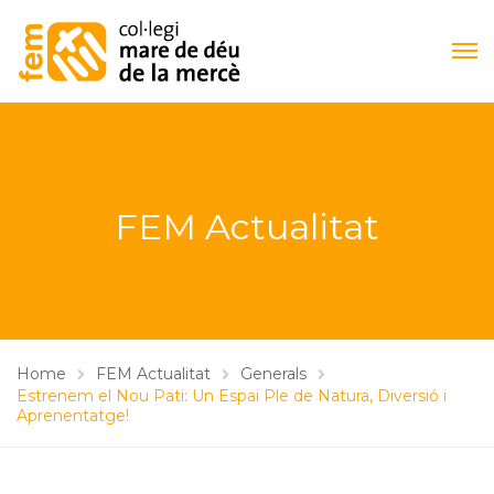
FEM Actualitat
Home
FEM Actualitat
Generals
Estrenem el Nou Pati: Un Espai Ple de Natura, Diversió i
Aprenentatge!