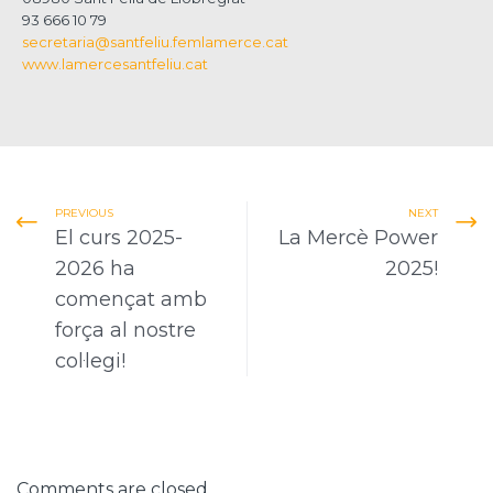
93 666 10 79
secretaria@santfeliu.femlamerce.cat
www.lamercesantfeliu.cat
PREVIOUS
NEXT
El curs 2025-
La Mercè Power
2026 ha
2025!
començat amb
força al nostre
col·legi!
Comments are closed.