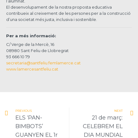
l’alumnat.
El desenvolupament de la nostra proposta educativa
contribueix al creixement de les persones per a la construcció
d’una societat més justa, inclusiva i sostenible.
Per a més informació:
C/ Verge de la Mercè, 16
08980 Sant Feliu de Llobregrat
93 666 10 79
secretaria@santfeliu.femlamerce.cat
www.lamercesantfeliu.cat
PREVIOUS
NEXT
ELS ‘PAN-
21 de març:
BIMBOTS’
CELEBREM EL
GUANYEN EL 1r
DIA MUNDIAL