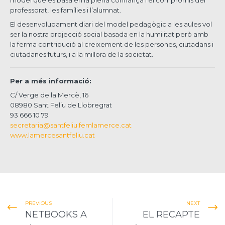
model que es basa en la plena confiança i el compromís del
professorat, les famílies i l’alumnat.
El desenvolupament diari del model pedagògic a les aules vol
ser la nostra projecció social basada en la humilitat però amb
la ferma contribució al creixement de les persones, ciutadans i
ciutadanes futurs, i a la millora de la societat.
Per a més informació:
C/ Verge de la Mercè, 16
08980 Sant Feliu de Llobregrat
93 666 10 79
secretaria@santfeliu.femlamerce.cat
www.lamercesantfeliu.cat
PREVIOUS
NEXT
NETBOOKS A
EL RECAPTE