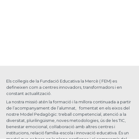
Els col·legis de la Fundació Educativa la Mercè ( FEM) es
defineixen com a centres innovadors, transformadors i en
constant actualització.
La nostra missió atén la formació i la millora continuada a partir
de l’acompanyament de l’alumnat, fomentat en els eixos del
nostre Model Pedagògic: treball competencial, atenció a la
diversitat, plurilingüisme, noves metodologies, ús de les TIC,
benestar emocional, col·laboració amb altres centres i
institucions, relació família-escola i innovació educativa. És un