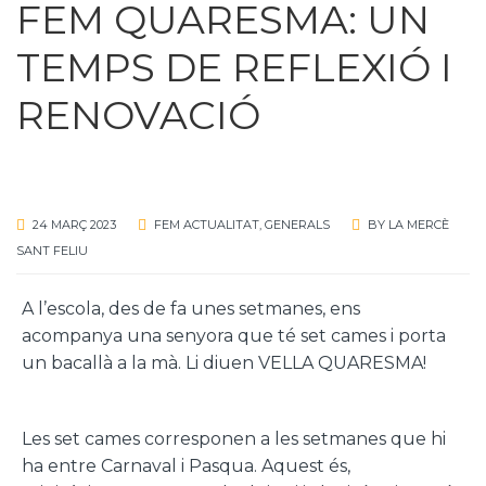
FEM QUARESMA: UN
TEMPS DE REFLEXIÓ I
RENOVACIÓ
24 MARÇ 2023
FEM ACTUALITAT
,
GENERALS
BY
LA MERCÈ
SANT FELIU
A l’escola, des de fa unes setmanes, ens
acompanya una senyora que té set cames i porta
un bacallà a la mà. Li diuen VELLA QUARESMA!
Les set cames corresponen a les setmanes que hi
ha entre Carnaval i Pasqua. Aquest és,