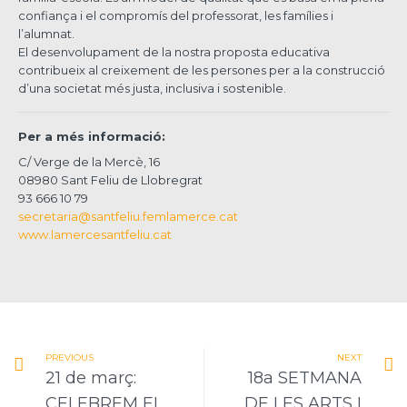
confiança i el compromís del professorat, les famílies i
l’alumnat.
El desenvolupament de la nostra proposta educativa
contribueix al creixement de les persones per a la construcció
d’una societat més justa, inclusiva i sostenible.
Per a més informació:
C/ Verge de la Mercè, 16
08980 Sant Feliu de Llobregrat
93 666 10 79
secretaria@santfeliu.femlamerce.cat
www.lamercesantfeliu.cat
PREVIOUS
NEXT
21 de març:
18a SETMANA
CELEBREM EL
DE LES ARTS I