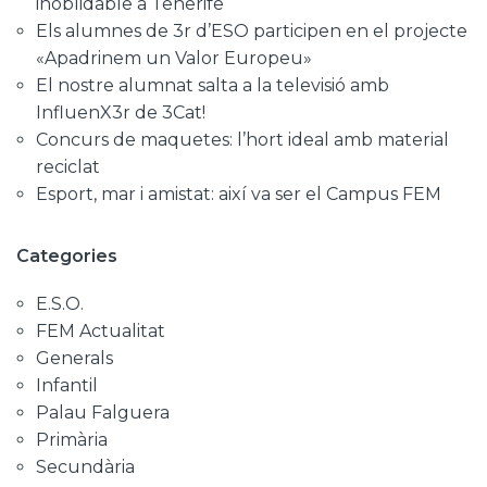
inoblidable a Tenerife
Els alumnes de 3r d’ESO participen en el projecte
«Apadrinem un Valor Europeu»
El nostre alumnat salta a la televisió amb
InfluenX3r de 3Cat!
Concurs de maquetes: l’hort ideal amb material
reciclat
Esport, mar i amistat: així va ser el Campus FEM
Categories
E.S.O.
FEM Actualitat
Generals
Infantil
Palau Falguera
Primària
Secundària