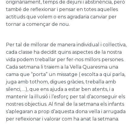
originàriament, temps de dejuni i abstinència, però
també de reflexionar i pensar en totes aquelles
actituds que volem o ens agradaria canviar per
tornar a començar de nou.
Per tal de millorar de manera individual i col·lectiva,
cada classe ha decidit quins aspectes de la nostra
vida podem treballar per fer-nos millors persones.
Cada setmana li traiem a la Vella Quaresma una
cama que “porta” un missatge ( escolta a qui parla,
juga amb tothom, digues gràcies, treballa amb
silenci, …), que ens ajuda a estar ben atents, i a
mantenir la il·lusió i l’esforç per tal d’aconseguir els
nostres objectius. Al final de la setmana els infants
s’aplegaran a prop d’aquesta dona vella i arrugada
per reflexionar i valorar com ha anat la setmana.