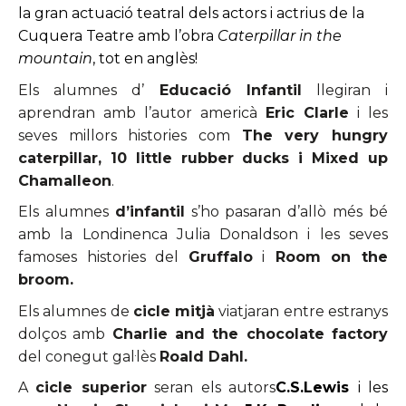
la gran actuació teatral dels actors i actrius de la
Cuquera Teatre amb l’obra
Caterpillar in the
mountain
, tot en anglès!
Els alumnes d’
Educació Infantil
llegiran i
aprendran amb l’autor americà
Eric Clarle
i les
seves millors histories com
The very hungry
caterpillar, 10 little rubber ducks i Mixed up
Chamalleon
.
Els alumnes
d’infantil
s’ho pasaran d’allò més bé
amb la Londinenca Julia Donaldson i les seves
famoses histories del
Gruffalo
i
Room on the
broom.
Els alumnes de
cicle mitjà
viatjaran entre estranys
dolços amb
Charlie and the chocolate factory
del conegut gal·lès
Roald Dahl.
A
cicle superior
seran els autors
C.S.Lewis
i les