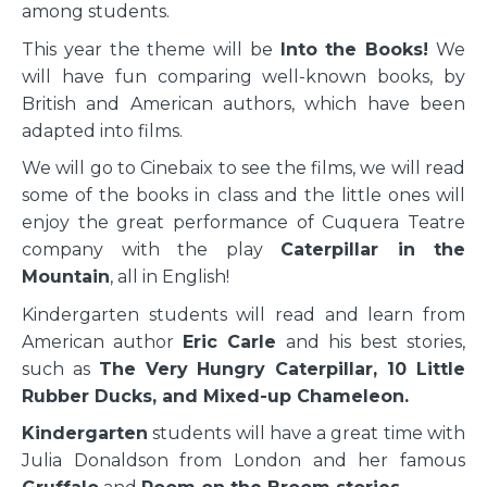
among students.
This year the theme will be
Into the Books!
We
will have fun comparing well-known books, by
British and American authors, which have been
adapted into films.
We will go to Cinebaix to see the films, we will read
some of the books in class and the little ones will
enjoy the great performance of Cuquera Teatre
company with the play
Caterpillar in the
Mountain
, all in English!
Kindergarten students will read and learn from
American author
Eric Carle
and his best stories,
such as
The Very Hungry Caterpillar, 10 Little
Rubber Ducks, and Mixed-up Chameleon.
Kindergarten
students will have a great time with
Julia Donaldson from London and her famous