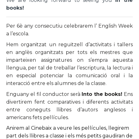
We are looking forward to seeing you
in the
books!
Per 6è any consecutiu celebrarem l’ English Week
a l’escola.
Hem organitzat un reguitzell d’activitats i tallers
en anglès organitzats per tots els mestres que
imparteixen assignatures on s’empra aquesta
llengua, per tal de treballar l’escriptura, la lectura i
en especial potenciar la comunicació oral i la
interacció entre els alumnes de la classe.
Enguany el fil conductor serà
Into the books!
Ens
divertirem fent comparatives i diferents activitats
entre coneguts llibres d’autors anglesos i
americans fets pel·lícules.
Anirem al Cinebaix a veure les pel·lícules, llegirem
part dels llibres a classe i els més petits gaudiran de