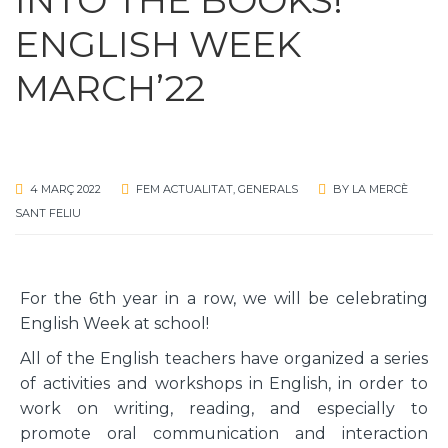
ENGLISH WEEK
MARCH’22
4 MARÇ 2022
FEM ACTUALITAT
,
GENERALS
BY
LA MERCÈ
SANT FELIU
For the 6th year in a row, we will be celebrating
English Week at school!
All of the English teachers have organized a series
of activities and workshops in English, in order to
work on writing, reading, and especially to
promote oral communication and interaction