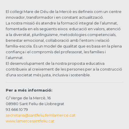
El col·legi Mare de Déu de la Mercè es defineix com un centre
innovador, transformador i en constant actualització.
La nostra missió és atendre la formació integral de l’alumnat,
fomentada en els següents eixos: educació en valors, atenció
a la diversitat, plurilingüisme, metodologies competencials,
benestar emocional, col·laboració amb l’entorn i relació
família-escola. És un model de qualitat que es basa en la plena
confiança i el compromís del professorat, les famílies i
l’alumnat.
El desenvolupament de la nostra proposta educativa
contribueix al creixement de les persones per a la construcció
d’una societat més justa, inclusiva i sostenible.
Per a més informació:
C/ Verge de la Mercè, 16
08980 Sant Feliu de Llobregrat
93 666 10 79
secretaria@santfeliu.femlamerce.cat
www.lamercesantfeliu.cat