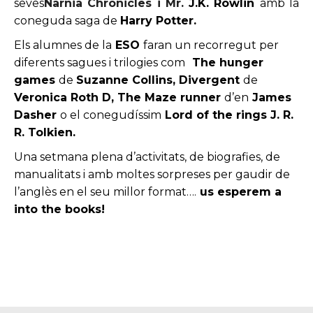
seves
Narnia Chronicles i Mr.
J.K. Rowlin
amb la
coneguda saga de
Harry Potter.
Els alumnes de la
ESO
faran un recorregut per
diferents sagues i trilogies com
The hunger
games
de
Suzanne Collins, Divergent
de
Veronica Roth D, The Maze runner
d’en
James
Dasher
o el conegudíssim
Lord of the rings
J. R.
R. Tolkien.
Una setmana plena d’activitats, de biografies, de
manualitats i amb moltes sorpreses per gaudir de
l’anglès en el seu millor format….
us esperem a
into the books!