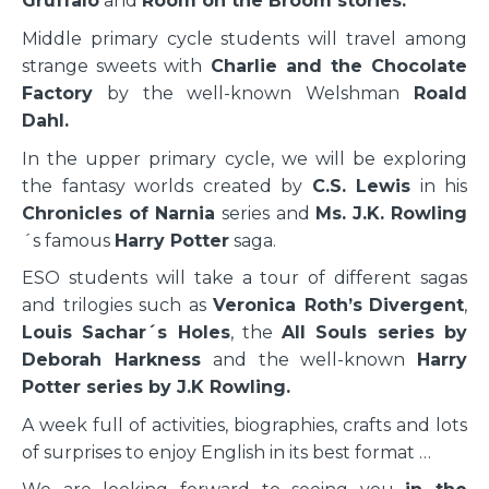
Gruffalo
and
Room on the Broom stories.
Middle primary cycle students will travel among
strange sweets with
Charlie and the Chocolate
Factory
by the well-known Welshman
Roald
Dahl.
In the upper primary cycle, we will be exploring
the fantasy worlds created by
C.S. Lewis
in his
Chronicles of
Narnia
series and
Ms.
J.K. Rowling
´s famous
Harry Potter
saga.
ESO students will take a tour of different sagas
and trilogies such as
Veronica Roth’s
Divergent
,
Louis Sachar´s Holes
, the
All Souls series by
Deborah Harkness
and the well-known
Harry
Potter series by J.K Rowling.
A week full of activities, biographies, crafts and lots
of surprises to enjoy English in its best format …