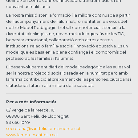
defineixen com a centres innovadors, transformadors i en
constant actualització.
La nostra missió atén la formació i la millora continuada a partir
de l’acompanyament de l’alumnat, fomentat en els eixos del
nostre Model Pedagògic: treball competencial, atenció a la
diversitat, plurilingüisme, noves metodologies, ús de les TIC,
benestar emocional, col·laboració amb altres centres i
institucions, relació família-escola i innovació educativa. És un
model que es basa en la plena confiança i el compromís del
professorat, les famílies i l’alumnat.
El desenvolupament diari del model pedagògic a les aules vol
ser la nostra projecció social basada en la humilitat però amb
la ferma contribució al creixement de les persones, ciutadans i
ciutadanes futurs, i a la millora de la societat.
Per a més informació:
C/ Verge de la Mercè, 16
08980 Sant Feliu de Llobregrat
93 666 10 79
secretaria@santfeliu.femlamerce.cat
www.lamercesantfeliu.cat