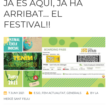
JA ÉS AQUÍ, JA HA
ARRIBAT… EL
FESTIVAL!!
7 JUNY 2021
E.S.O.
,
FEM ACTUALITAT
,
GENERALS
BY
LA
MERCÈ SANT FELIU