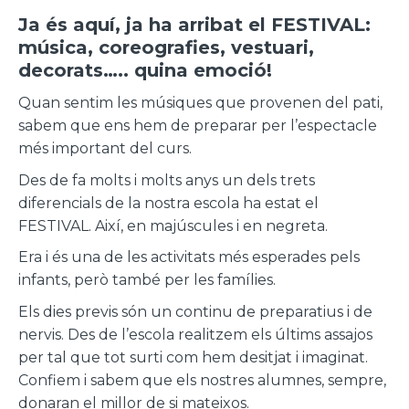
Ja és aquí, ja ha arribat el FESTIVAL:
música, coreografies, vestuari,
decorats….. quina emoció!
Quan sentim les músiques que provenen del pati,
sabem que ens hem de preparar per l’espectacle
més important del curs.
Des de fa molts i molts anys un dels trets
diferencials de la nostra escola ha estat el
FESTIVAL. Així, en majúscules i en negreta.
Era i és una de les activitats més esperades pels
infants, però també per les famílies.
Els dies previs són un continu de preparatius i de
nervis. Des de l’escola realitzem els últims assajos
per tal que tot surti com hem desitjat i imaginat.
Confiem i sabem que els nostres alumnes, sempre,
donaran el millor de si mateixos.