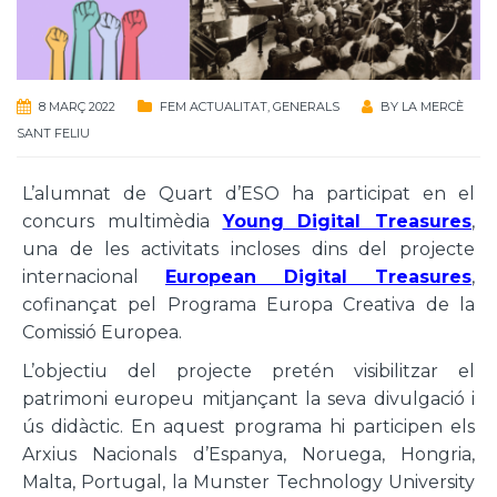
8 MARÇ 2022
FEM ACTUALITAT
,
GENERALS
BY
LA MERCÈ
SANT FELIU
L’alumnat de Quart d’ESO ha participat en el
concurs multimèdia
Young Digital Treasures
,
una de les activitats incloses dins del projecte
internacional
European Digital Treasures
,
cofinançat pel Programa Europa Creativa de la
Comissió Europea.
L’objectiu del projecte pretén visibilitzar el
patrimoni europeu mitjançant la seva divulgació i
ús didàctic. En aquest programa hi participen els
Arxius Nacionals d’Espanya, Noruega, Hongria,
Malta, Portugal, la Munster Technology University