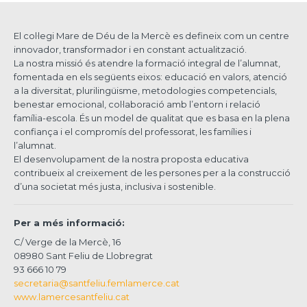
El col·legi Mare de Déu de la Mercè es defineix com un centre
innovador, transformador i en constant actualització.
La nostra missió és atendre la formació integral de l’alumnat,
fomentada en els següents eixos: educació en valors, atenció
a la diversitat, plurilingüisme, metodologies competencials,
benestar emocional, col·laboració amb l’entorn i relació
família-escola. És un model de qualitat que es basa en la plena
confiança i el compromís del professorat, les famílies i
l’alumnat.
El desenvolupament de la nostra proposta educativa
contribueix al creixement de les persones per a la construcció
d’una societat més justa, inclusiva i sostenible.
Per a més informació:
C/ Verge de la Mercè, 16
08980 Sant Feliu de Llobregrat
93 666 10 79
secretaria@santfeliu.femlamerce.cat
www.lamercesantfeliu.cat