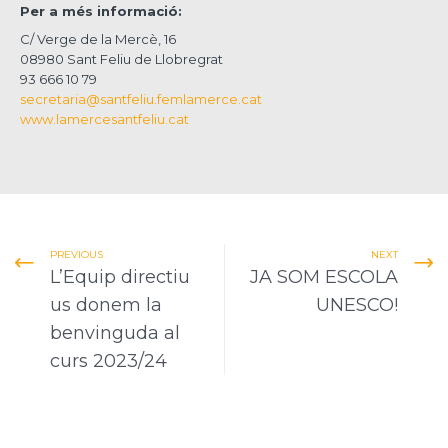
Per a més informació:
C/ Verge de la Mercè, 16
08980 Sant Feliu de Llobregrat
93 666 10 79
secretaria@santfeliu.femlamerce.cat
www.lamercesantfeliu.cat
PREVIOUS
NEXT
L’Equip directiu
JA SOM ESCOLA
us donem la
UNESCO!
benvinguda al
curs 2023/24