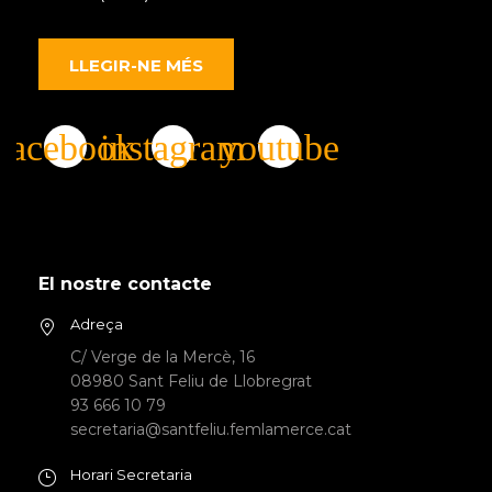
LLEGIR-NE MÉS
El nostre contacte
Adreça
C/ Verge de la Mercè, 16
08980 Sant Feliu de Llobregrat
93 666 10 79
secretaria@santfeliu.femlamerce.cat
Horari Secretaria