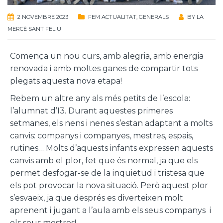
2 NOVEMBRE 2023
FEM ACTUALITAT
,
GENERALS
BY
LA
MERCÈ SANT FELIU
Comença un nou curs, amb alegria, amb energia
renovada i amb moltes ganes de compartir tots
plegats aquesta nova etapa!
Rebem un altre any als més petits de l’escola:
l’alumnat d’I3. Durant aquestes primeres
setmanes, els nens i nenes s’estan adaptant a molts
canvis: companys i companyes, mestres, espais,
rutines… Molts d’aquests infants expressen aquests
canvis amb el plor, fet que és normal, ja que els
permet desfogar-se de la inquietud i tristesa que
els pot provocar la nova situació. Però aquest plor
s’esvaeix, ja que després es diverteixen molt
aprenent i jugant a l’aula amb els seus companys
i
els seus mestres!