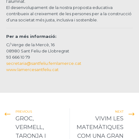
l’alumnat.
El desenvolupament de la nostra proposta educativa
contribueix al creixement de les persones per a la construcció
d’una societat més justa, inclusiva i sostenible.
Per a més informació:
C/ Verge de la Mercè, 16
08980 Sant Feliu de Llobregrat
93 666 10 79
secretaria@santfeliu.femlamerce.cat
www.lamercesantfeliu.cat
PREVIOUS
NEXT
GROC,
VIVIM LES
VERMELL,
MATEMÀTIQUES
TARONJA I
COM UNA GRAN