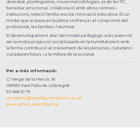
diversitat, plurilingüisme, noves metodologies, ús de les TIC,
benestar emocional, col·laboració amb altres centres i
institucions, relació família-escola i innovació educativa. És un
model que es basa en la plena confiança i el compromís del
professorat, les famílies i l’alumnat.
El desenvolupament diari del model pedagògic a les aules vol
ser la nostra projecció social basada en la humilitat però amb
la ferma contribució al creixement de les persones, ciutadans i
ciutadanes futurs, i a la millora de la societat.
Per a més informació:
C/ Verge de la Mercè, 16
08980 Sant Feliu de Llobregrat
93 666 10 79
secretaria@santfeliu.femlamerce.cat
www.lamercesantfeliu.cat