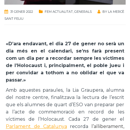
31 GENER 2022
FEM ACTUALITAT
,
GENERALS
BY
LA MERCÈ
SANT FELIU
«D’ara endavant, el dia 27 de gener no serà un
dia més en el calendari, se’ns farà present
com un dia per a recordar sempre les víctimes
de l’Holocaust i, principalment, el poble jueu i
per convidar a tothom a no oblidar el que va
passar.»
Amb aquestes paraules, la Lia Graupera, alumna
del nostre centre, finalitzava la lectura de l’escrit
que els alumnes de quart d’ESO van preparar per
a l’acte de commemoració en record de les
víctimes de l’Holocaust. Cada 27 de gener el
Parlament de Catalunya
recorda
l’alliberament,