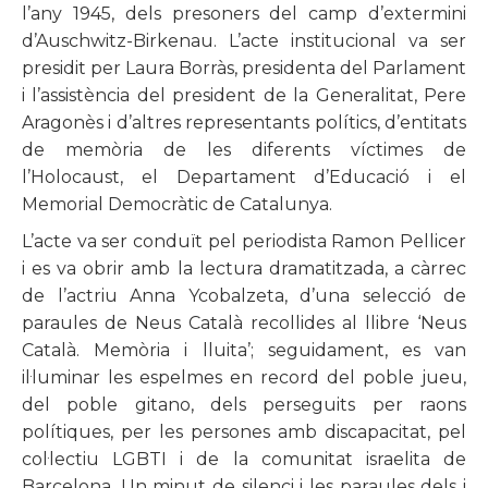
l’any 1945, dels presoners del camp d’extermini
d’Auschwitz-Birkenau. L’acte institucional va ser
presidit per Laura Borràs, presidenta del Parlament
i l’assistència del president de la Generalitat, Pere
Aragonès i d’altres representants polítics, d’entitats
de memòria de les diferents víctimes de
l’Holocaust, el Departament d’Educació i el
Memorial Democràtic de Catalunya.
L’acte va ser conduït pel periodista Ramon Pellicer
i es va obrir amb la lectura dramatitzada, a càrrec
de l’actriu Anna Ycobalzeta, d’una selecció de
paraules de Neus Català recollides al llibre ‘Neus
Català. Memòria i lluita’; seguidament, es van
il·luminar les espelmes en record del poble jueu,
del poble gitano, dels perseguits per raons
polítiques, per les persones amb discapacitat, pel
col·lectiu LGBTI i de la comunitat israelita de
Barcelona. Un minut de silenci i les paraules dels i